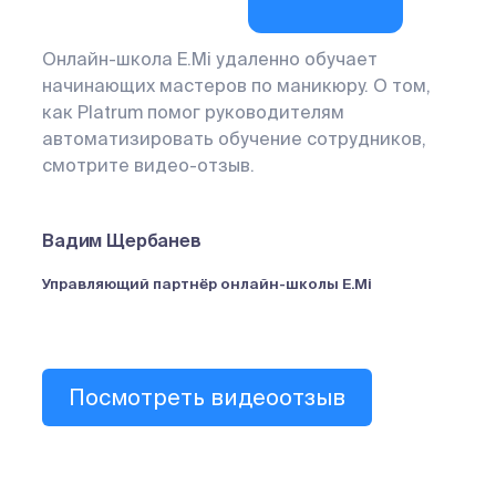
 но
Онлайн-школа E.Mi удаленно обучает
Ком
как
начинающих мастеров по маникюру. О том,
реа
том.
как Platrum помог руководителям
мат
автоматизировать обучение сотрудников,
как
емя
смотрите видео-отзыв.
ком
.
Вадим Щербанев
Фар
Управляющий партнёр онлайн-школы E.Mi
Рук
Посмотреть видеоотзыв